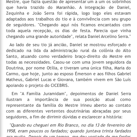
Mestre, que fazia questão de apresentar um a um os sobrinhos
que havia trazido do Maranhão. A integração de Daniel,
Zequinha e João Serra foi rápida, logo logo eles estavam
adaptados aos trabalhos do tio e à convivência com seu grupo
de seguidores. "Chegando aqui nós ficamos encantados com
toda aquela recepção, os dias de festa. Parecia que vinha
chegando uma grande autoridade", relata Daniel Arcelino Serra."
Ao lado de seu tio já ancião, Daniel se mostrou esforçado e
dedicado na lida da administração rural da colônia do Alto
Santo, atuando como verdadeiro braço-direito do Mestre em
todas as necessidades. Casou-se com uma jovem seguidora da
Doutrina, por nome Otília, e tiveram uma única filha, Maria do
Carmo, que hoje, junto ao esposo Émerson e aos filhos Gabriel
Matheus, Gabriel Lucas e Giovana, também vivem em São Luís
apoiando o projeto do CICEBRIS.
Em "A Família Juramidam", depoimentos de Daniel Serra
ilustram a importância de sua posição atual como
representante da família do Mestre Irineu aberto ao contato
com as diferentes vertentes doutrinárias abraçadas por seus
seguidores, a fim de dirrimir dúvidas e esclarecer a história:
"Quando eu cheguei em Rio Branco, no dia 13 de fevereiro de
1958, eram poucos os fardados; quando juntava trinta fardados
era muito. Depois de um tempo, me deu vontade de me fardar,