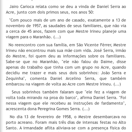
Jairo Carioca relata como se deu a vinda de Daniel Serra ao
Acre, junto com dois primos seus, nos anos 50:
"Com pouco mais de um ano de casado, exatamente a 13 de
novembro de 1957, as saudades de seus familiares, que não via
a cerca de 45 anos, fazem com que Mestre Irineu planeje uma
viagem para o Maranhão. (...)
No reencontro com sua família, em São Vicente Férrer, Mestre
Irineu não encontrou mais sua mãe com vida. José Serra, irmão
do Mestre, foi quem deu as informações sobre os familiares.
Sabe-se que no Maranhão, "ele não falou do Daime, disse
apenas do trabalho que tinha com um grupo no Acre, quando
decidiu me trazer e mais seus dois sobrinhos: João Serra e
Zequinha", comenta Daniel Arcelino Serra, que também
embarcou na viagem de volta ao Acre com Mestre Irineu. (...)
Seus sobrinhos também falaram que "ele fez a viagem de
volta toda mirando na proa do barco", afirma Daniel Serra. "Foi
nessa viagem que ele recebeu as instruções de fardamento",
acrescenta dona Peregrina Gomes Serra. (...)
No dia 13 de fevereiro de 1958, o Mestre desembarcava no
porto acreano. Foram mais três dias de intensas festas no Alto
Santo. A irmandade aflita aliviava-se com a presença física do