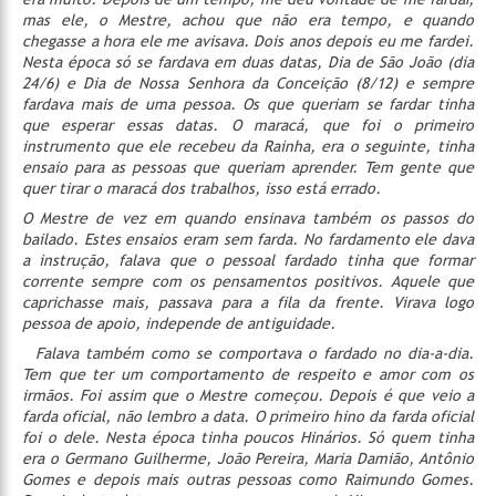
mas ele, o Mestre, achou que não era tempo, e quando
chegasse a hora ele me avisava. Dois anos depois eu me fardei.
Nesta época só se fardava em duas datas, Dia de São João (dia
24/6) e Dia de Nossa Senhora da Conceição (8/12) e sempre
fardava mais de uma pessoa. Os que queriam se fardar tinha
que esperar essas datas. O maracá, que foi o primeiro
instrumento que ele recebeu da Rainha, era o seguinte, tinha
ensaio para as pessoas que queriam aprender. Tem gente que
quer tirar o maracá dos trabalhos, isso está errado.
O Mestre de vez em quando ensinava também os passos do
bailado. Estes ensaios eram sem farda. No fardamento ele dava
a instrução, falava que o pessoal fardado tinha que formar
corrente sempre com os pensamentos positivos. Aquele que
caprichasse mais, passava para a fila da frente. Virava logo
pessoa de apoio, independe de antiguidade.
Falava também como se comportava o fardado no dia-a-dia.
Tem que ter um comportamento de respeito e amor com os
irmãos. Foi assim que o Mestre começou. Depois é que veio a
farda oficial, não lembro a data. O primeiro hino da farda oficial
foi o dele. Nesta época tinha poucos Hinários. Só quem tinha
era o Germano Guilherme, João Pereira, Maria Damião, Antônio
Gomes e depois mais outras pessoas como Raimundo Gomes.