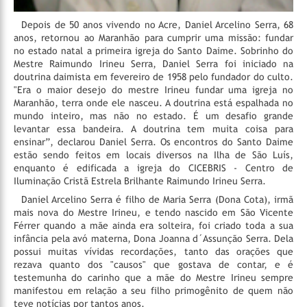
Depois de 50 anos vivendo no Acre, Daniel Arcelino Serra, 68
anos, retornou ao Maranhão para cumprir uma missão: fundar
no estado natal a primeira igreja do Santo Daime. Sobrinho do
Mestre Raimundo Irineu Serra, Daniel Serra foi iniciado na
doutrina daimista em fevereiro de 1958 pelo fundador do culto.
"Era o maior desejo do mestre Irineu fundar uma igreja no
Maranhão, terra onde ele nasceu. A doutrina está espalhada no
mundo inteiro, mas não no estado. É um desafio grande
levantar essa bandeira. A doutrina tem muita coisa para
ensinar”, declarou Daniel Serra. Os encontros do Santo Daime
estão sendo feitos em locais diversos na Ilha de São Luís,
enquanto é edificada a igreja do CICEBRIS - Centro de
Iluminação Cristã Estrela Brilhante Raimundo Irineu Serra.
Daniel Arcelino Serra é filho de Maria Serra (Dona Cota), irmã
mais nova do Mestre Irineu, e tendo nascido em São Vicente
Férrer quando a mãe ainda era solteira, foi criado toda a sua
infância pela avó materna, Dona Joanna d´Assunção Serra. Dela
possui muitas vívidas recordações, tanto das orações que
rezava quanto dos "causos" que gostava de contar, e é
testemunha do carinho que a mãe do Mestre Irineu sempre
manifestou em relação a seu filho primogênito de quem não
teve notícias por tantos anos.