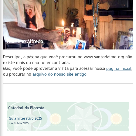
Madrinha Rita
Catedral da Floresta
Catedral da Floresta
Acervo do CEDOC
Catedral da Floresta
Santa Casa de Cura - Padrinho Manoel Corrente
Nossos Padrinhos
AMAGAIA
Manejo Florestal Comunitário
Vila Céu do Mapiá
Mestre Irineu
Fazenda São Sebastião
Padrinho Sebastião
Hinários
Feitio
Feitio
Padrinho Alfredo
Desculpe, a página que você procurou no www.santodaime.org não
existe mais ou não foi encontrada.
Mas, você pode aproveitar a visita para acessar nossa
página inicial
,
ou procurar no
arquivo do nosso site antigo
Catedral da Floresta
Guia Interativo 2025
9 outubro 2025