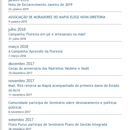
Nota de Esclarecimento Janeiro de 2019
22-janeiro-2019
ASSOCIAÇÃO DE MORADORES DO MAPIÁ ELEGE NOVA DIRETORIA
9-janeiro-2019
julho 2018
Campanha 'Floresta em pé e artesanato na mão!'
31-julho-2018
março 2018
A Campanha 'Aprendiz da Floresta'
7-março-2018
dezembro 2017
Cenas do aniversário dos Padrinhos Valdete e Dodô
10-dezembro-2017
novembro 2017
Mad. Rita retorna ao Mapiá acompanhada da primeira dama do Estado
do Acre
11-novembro-2017
Comunidade participa de Seminário sobre desmatamento e políticas
públicas
8-novembro-2017
setembro 2017
Flona Purus participa de Seminário Plano de Gestão Integrada
28-setembro-2017