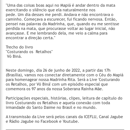
"Uma das coisas boas aqui no Mapiá é andar dentro da mata
exercitando o silêncio que ela naturalmente nos
pede. Um dia desses me perdi. Andava e não encontrava o
caminho. Começava a escurecer, fui ficando nervosa. Então,
pensei nas palavras da Madrinha, que, quando eu me sentisse
perdida na mata, que procurasse voltar ao lugar inicial, não
avançasse. E me lembrando dela, me veio a calma para
encontrar a direção certa."
Trecho do livro
"Costurando os Retalhos"
Vó Biná.
Neste domingo, dia 26 de junho de 2022, a partir das 17h
(Brasília), vamos nos conectar diretamente com o Céu do Mapiá
para homenagear nossa Madrinha Rita. Será a Live 'Costurando
os Retalhos, por Vó Biná' com um episódio especial que
comemora os 97 anos da nossa Soberana Rainha Mãe.
Participações especiais, histórias, clipes, leitura de capítulo do
livro Costurando os Retalhos e aquela conexão com toda
irmandade do Santo Daime no Brasil e no mundo.
A transmissão da Live será pelos canais da ICEFLU, Canal Jagube
e Rádio Jagube no Facebook e Youtube.