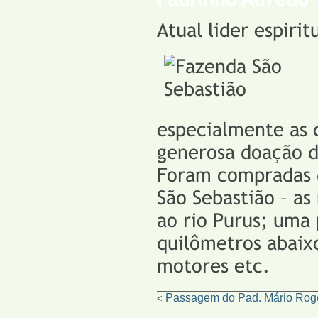
Atual lider espiri
especialmente as 
generosa doação d
Foram compradas d
São Sebastião – a
ao rio Purus; uma
quilômetros abaix
motores etc.
Passagem do Pad. Mário Rog
<