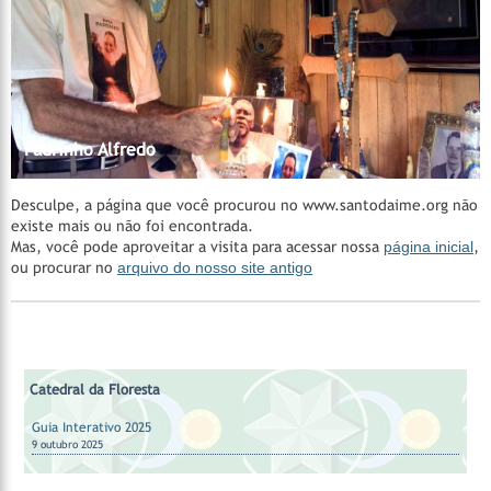
Madrinha Rita
Catedral da Floresta
Catedral da Floresta
Acervo do CEDOC
Catedral da Floresta
Santa Casa de Cura - Padrinho Manoel Corrente
Nossos Padrinhos
AMAGAIA
Manejo Florestal Comunitário
Vila Céu do Mapiá
Mestre Irineu
Fazenda São Sebastião
Padrinho Sebastião
Hinários
Feitio
Feitio
Padrinho Alfredo
Desculpe, a página que você procurou no www.santodaime.org não
existe mais ou não foi encontrada.
Mas, você pode aproveitar a visita para acessar nossa
página inicial
,
ou procurar no
arquivo do nosso site antigo
Catedral da Floresta
Guia Interativo 2025
9 outubro 2025