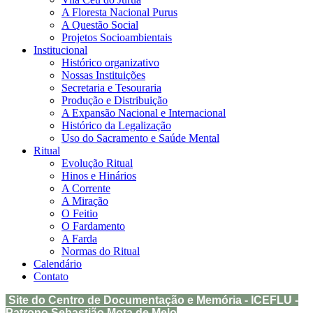
A Floresta Nacional Purus
A Questão Social
Projetos Socioambientais
Institucional
Histórico organizativo
Nossas Instituições
Secretaria e Tesouraria
Produção e Distribuição
A Expansão Nacional e Internacional
Histórico da Legalização
Uso do Sacramento e Saúde Mental
Ritual
Evolução Ritual
Hinos e Hinários
A Corrente
A Miração
O Feitio
O Fardamento
A Farda
Normas do Ritual
Calendário
Contato
Site do Centro de Documentação e Memória - ICEFLU -
Patrono Sebastião Mota de Melo