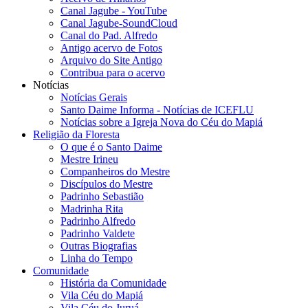
Canal Jagube - YouTube
Canal Jagube-SoundCloud
Canal do Pad. Alfredo
Antigo acervo de Fotos
Arquivo do Site Antigo
Contribua para o acervo
Notícias
Notícias Gerais
Santo Daime Informa - Notícias de ICEFLU
Notícias sobre a Igreja Nova do Céu do Mapiá
Religião da Floresta
O que é o Santo Daime
Mestre Irineu
Companheiros do Mestre
Discípulos do Mestre
Padrinho Sebastião
Madrinha Rita
Padrinho Alfredo
Padrinho Valdete
Outras Biografias
Linha do Tempo
Comunidade
História da Comunidade
Vila Céu do Mapiá
Vila Céu do Juruá