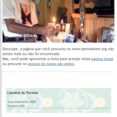
Madrinha Rita
Catedral da Floresta
Catedral da Floresta
Acervo do CEDOC
Catedral da Floresta
Santa Casa de Cura - Padrinho Manoel Corrente
Nossos Padrinhos
AMAGAIA
Manejo Florestal Comunitário
Vila Céu do Mapiá
Mestre Irineu
Fazenda São Sebastião
Padrinho Sebastião
Hinários
Feitio
Feitio
Padrinho Alfredo
Desculpe, a página que você procurou no www.santodaime.org não
existe mais ou não foi encontrada.
Mas, você pode aproveitar a visita para acessar nossa
página inicial
,
ou procurar no
arquivo do nosso site antigo
Catedral da Floresta
Guia Interativo 2025
9 outubro 2025