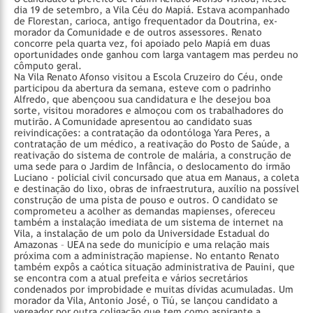
dia 19 de setembro, a Vila Céu do Mapiá. Estava acompanhado
de Florestan, carioca, antigo frequentador da Doutrina, ex-
morador da Comunidade e de outros assessores. Renato
concorre pela quarta vez, foi apoiado pelo Mapiá em duas
oportunidades onde ganhou com larga vantagem mas perdeu no
cômputo geral.
Na Vila Renato Afonso visitou a Escola Cruzeiro do Céu, onde
participou da abertura da semana, esteve com o padrinho
Alfredo, que abençoou sua candidatura e lhe desejou boa
sorte, visitou moradores e almoçou com os trabalhadores do
mutirão.
A Comunidade apresentou ao candidato suas
reivindicações: a contratação da odontóloga Yara Peres, a
contratação de um médico, a reativação do Posto de Saúde, a
reativação do sistema de controle de malária, a construção de
uma sede para o Jardim de Infância, o deslocamento do irmão
Luciano - policial civil concursado que atua em Manaus, a coleta
e destinação do lixo, obras de infraestrutura, auxílio na possível
construção de uma pista de pouso e outros.
O candidato se
comprometeu a acolher as demandas mapienses, ofereceu
também a instalação imediata de um sistema de internet na
Vila, a instalação de um polo da Universidade Estadual do
Amazonas – UEA na sede do município e uma relação mais
próxima com a administração mapiense. No entanto Renato
também expôs a caótica situação administrativa de Pauini, que
se encontra com a atual prefeita e vários secretários
condenados por improbidade e muitas dívidas acumuladas.
Um
morador da Vila, Antonio José, o Tiú, se lançou candidato a
vereador por outra coligação que tem como aspirante a