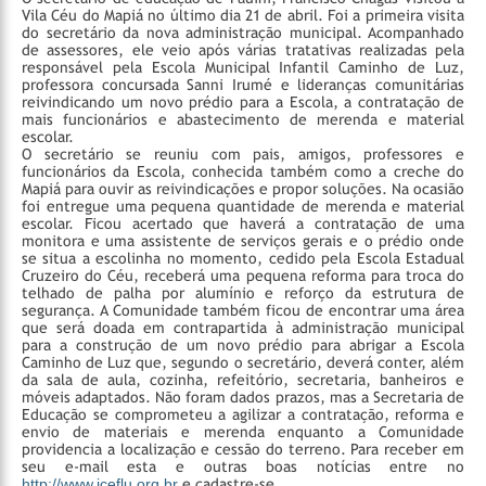
Vila Céu do Mapiá no último dia 21 de abril. Foi a primeira visita
do secretário da nova administração municipal. Acompanhado
de assessores, ele veio após várias tratativas realizadas pela
responsável pela Escola Municipal Infantil Caminho de Luz,
professora concursada Sanni Irumé e lideranças comunitárias
reivindicando um novo prédio para a Escola, a contratação de
mais funcionários e abastecimento de merenda e material
escolar.
O secretário se reuniu com pais, amigos, professores e
funcionários da Escola, conhecida também como a creche do
Mapiá para ouvir as reivindicações e propor soluções. Na ocasião
foi entregue uma pequena quantidade de merenda e material
escolar. Ficou acertado que haverá a contratação de uma
monitora e uma assistente de serviços gerais e o prédio onde
se situa a escolinha no momento, cedido pela Escola Estadual
Cruzeiro do Céu, receberá uma pequena reforma para troca do
telhado de palha por alumínio e reforço da estrutura de
segurança.
A Comunidade também ficou de encontrar uma área
que será doada em contrapartida à administração municipal
para a construção de um novo prédio para abrigar a Escola
Caminho de Luz que, segundo o secretário, deverá conter, além
da sala de aula, cozinha, refeitório, secretaria, banheiros e
móveis adaptados. Não foram dados prazos, mas a Secretaria de
Educação se comprometeu a agilizar a contratação, reforma e
envio de materiais e merenda enquanto a Comunidade
providencia a localização e cessão do terreno.
Para receber em
seu e-mail esta e outras boas notícias entre no
http://www.iceflu.org.br
e cadastre-se.