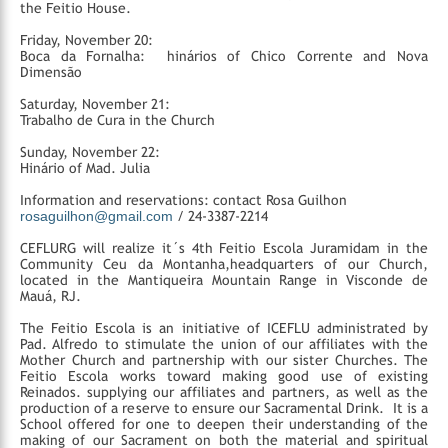
the Feitio House.
Friday, November 20:
Boca da Fornalha: hinários of Chico Corrente and Nova
Dimensão
Saturday, November 21:
Trabalho de Cura in the Church
Sunday, November 22:
Hinário of Mad. Julia
Information and reservations: contact Rosa Guilhon
rosaguilhon@gmail.com
/ 24-3387-2214
CEFLURG will realize it´s 4th Feitio Escola Juramidam in the
Community Ceu da Montanha,headquarters of our Church,
located in the Mantiqueira Mountain Range in Visconde de
Mauá, RJ.
The Feitio Escola is an initiative of ICEFLU administrated by
Pad. Alfredo to stimulate the union of our affiliates with the
Mother Church and partnership with our sister Churches. The
Feitio Escola works toward making good use of existing
Reinados. supplying our affiliates and partners, as well as the
production of a reserve to ensure our Sacramental Drink. It is a
School offered for one to deepen their understanding of the
making of our Sacrament on both the material and spiritual