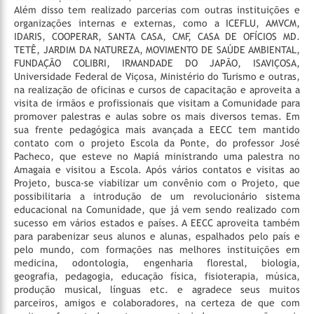
Além disso tem realizado parcerias com outras instituições e
organizações internas e externas, como a ICEFLU, AMVCM,
IDARIS, COOPERAR, SANTA CASA, CMF, CASA DE OFÍCIOS MD.
TETÊ, JARDIM DA NATUREZA, MOVIMENTO DE SAÚDE AMBIENTAL,
FUNDAÇÃO COLIBRI, IRMANDADE DO JAPÃO, ISAVIÇOSA,
Universidade Federal de Viçosa, Ministério do Turismo e outras,
na realização de oficinas e cursos de capacitação e aproveita a
visita de irmãos e profissionais que visitam a Comunidade para
promover palestras e aulas sobre os mais diversos temas.
Em
sua frente pedagógica mais avançada a EECC tem mantido
contato com o projeto Escola da Ponte, do professor José
Pacheco, que esteve no Mapiá ministrando uma palestra no
Amagaia e visitou a Escola. Após vários contatos e visitas ao
Projeto, busca-se viabilizar um convênio com o Projeto, que
possibilitaria a introdução de um revolucionário sistema
educacional na Comunidade, que já vem sendo realizado com
sucesso em vários estados e países.
A EECC aproveita também
para parabenizar seus alunos e alunas, espalhados pelo país e
pelo mundo, com formações nas melhores instituições em
medicina, odontologia, engenharia florestal, biologia,
geografia, pedagogia, educação física, fisioterapia, música,
produção musical, línguas etc. e agradece seus muitos
parceiros, amigos e colaboradores, na certeza de que com