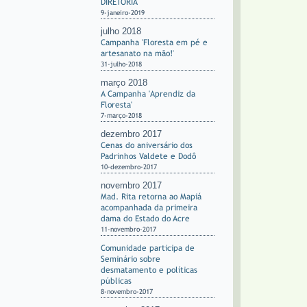
DIRETORIA
9-janeiro-2019
julho 2018
Campanha 'Floresta em pé e
artesanato na mão!'
31-julho-2018
março 2018
A Campanha 'Aprendiz da
Floresta'
7-março-2018
dezembro 2017
Cenas do aniversário dos
Padrinhos Valdete e Dodô
10-dezembro-2017
novembro 2017
Mad. Rita retorna ao Mapiá
acompanhada da primeira
dama do Estado do Acre
11-novembro-2017
Comunidade participa de
Seminário sobre
desmatamento e políticas
públicas
8-novembro-2017