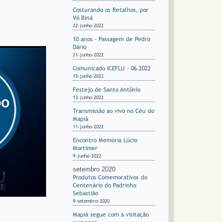
Costurando os Retalhos, por
Vó Biná
22-junho-2022
10 anos - Passagem de Pedro
Dário
21-junho-2022
Comunicado ICEFLU - 06.2022
15-junho-2022
Festejo de Santo Antônio
13-junho-2022
Transmissão ao vivo no Céu do
Mapiá
11-junho-2022
Encontro Memória Lúcio
Mortimer
9-junho-2022
setembro 2020
Produtos Comemorativos do
Centenário do Padrinho
Sebastião
9-setembro-2020
Mapiá segue com a visitação