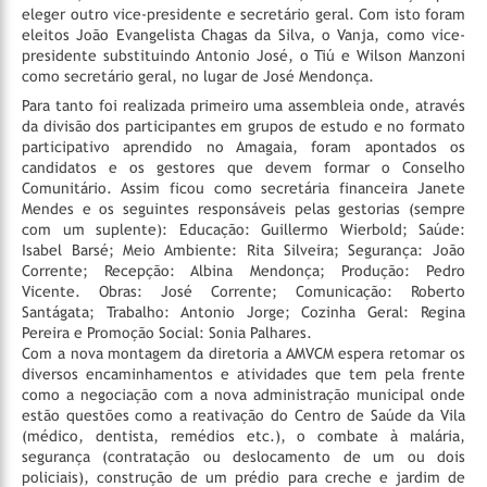
eleger outro vice-presidente e secretário geral. Com isto foram
eleitos João Evangelista Chagas da Silva, o Vanja, como vice-
presidente substituindo Antonio José, o Tiú e Wilson Manzoni
como secretário geral, no lugar de José Mendonça.
Para tanto foi realizada primeiro uma assembleia onde, através
da divisão dos participantes em grupos de estudo e no formato
participativo aprendido no Amagaia, foram apontados os
candidatos e os gestores que devem formar o Conselho
Comunitário. Assim ficou como secretária financeira Janete
Mendes e os seguintes responsáveis pelas gestorias (sempre
com um suplente): Educação: Guillermo Wierbold; Saúde:
Isabel Barsé; Meio Ambiente: Rita Silveira; Segurança: João
Corrente; Recepção: Albina Mendonça; Produção: Pedro
Vicente. Obras: José Corrente; Comunicação: Roberto
Santágata; Trabalho: Antonio Jorge; Cozinha Geral: Regina
Pereira e Promoção Social: Sonia Palhares.
Com a nova montagem da diretoria a AMVCM espera retomar os
diversos encaminhamentos e atividades que tem pela frente
como a negociação com a nova administração municipal onde
estão questões como a reativação do Centro de Saúde da Vila
(médico, dentista, remédios etc.), o combate à malária,
segurança (contratação ou deslocamento de um ou dois
policiais), construção de um prédio para creche e jardim de